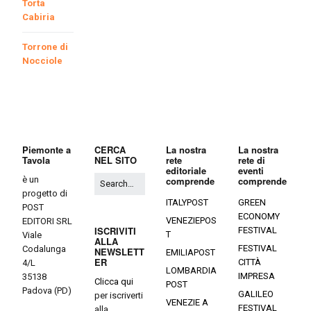
Torta
Cabiria
Torrone di
Nocciole
Piemonte a
CERCA
La nostra
La nostra
Tavola
NEL SITO
rete
rete di
editoriale
eventi
è un
comprende
comprende
progetto di
ITALYPOST
GREEN
POST
ECONOMY
VENEZIEPOS
EDITORI SRL
ISCRIVITI
FESTIVAL
T
Viale
ALLA
FESTIVAL
Codalunga
NEWSLETT
EMILIAPOST
ER
CITTÀ
4/L
LOMBARDIA
IMPRESA
35138
Clicca qui
POST
Padova (PD)
GALILEO
per iscriverti
VENEZIE A
FESTIVAL
alla