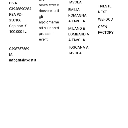
TAVOLA
P.IVA
newsletter e
TRIESTE
03948890284
EMILIA-
ricevere tutti
NEXT
REA PD-
ROMAGNA
gli
WEFOOD
350106
A TAVOLA
aggiorname
Cap soc. €
OPEN
nti sui nostri
MILANO E
100.000 i.v.
FACTORY
prossimi
LOMBARDIA
eventi
A TAVOLA
T.
TOSCANA A
0498757589
TAVOLA
M.
info@italypost.it