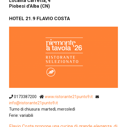
Località Carretta, 4
Piobesi d’Alba (CN)
HOTEL 21.9 FLAVIO COSTA
0173387200
www.ristorante21punto9.it
info@ristorante21punto9.it
Turno di chiusura: martedì; mercoledì
Ferie: variabili
Flavio Costa propone una cucina di grande eleganza, di