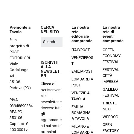
Piemonte a
CERCA
La nostra
La nostra
Tavola
NEL SITO
rete
rete di
editoriale
eventi
è un
comprende
comprende
progetto di
ITALYPOST
GREEN
POST
ECONOMY
VENEZIEPOS
EDITORI SRL
ISCRIVITI
FESTIVAL
T
Viale
ALLA
FESTIVAL
Codalunga
NEWSLETT
EMILIAPOST
ER
CITTÀ
4/L
LOMBARDIA
IMPRESA
35138
Clicca qui
POST
Padova (PD)
GALILEO
per iscriverti
VENEZIE A
FESTIVAL
alla
TAVOLA
P.IVA
newsletter e
TRIESTE
03948890284
EMILIA-
ricevere tutti
NEXT
REA PD-
ROMAGNA
gli
WEFOOD
350106
A TAVOLA
aggiorname
Cap soc. €
OPEN
nti sui nostri
MILANO E
100.000 i.v.
FACTORY
prossimi
LOMBARDIA