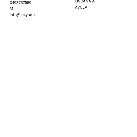
TOSCANA A
0498757589
TAVOLA
M.
info@italypost.it