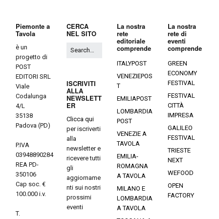
Piemonte a
CERCA
La nostra
La nostra
Tavola
NEL SITO
rete
rete di
editoriale
eventi
è un
comprende
comprende
progetto di
ITALYPOST
GREEN
POST
ECONOMY
VENEZIEPOS
EDITORI SRL
ISCRIVITI
FESTIVAL
T
Viale
ALLA
FESTIVAL
Codalunga
NEWSLETT
EMILIAPOST
ER
CITTÀ
4/L
LOMBARDIA
IMPRESA
35138
Clicca qui
POST
Padova (PD)
GALILEO
per iscriverti
VENEZIE A
FESTIVAL
alla
TAVOLA
P.IVA
newsletter e
TRIESTE
03948890284
EMILIA-
ricevere tutti
NEXT
REA PD-
ROMAGNA
gli
WEFOOD
350106
A TAVOLA
aggiorname
Cap soc. €
OPEN
nti sui nostri
MILANO E
100.000 i.v.
FACTORY
prossimi
LOMBARDIA
eventi
A TAVOLA
T.