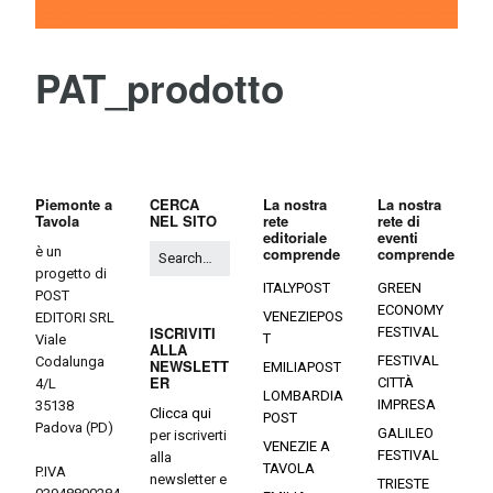
PAT_prodotto
Piemonte a
CERCA
La nostra
La nostra
Tavola
NEL SITO
rete
rete di
editoriale
eventi
è un
comprende
comprende
progetto di
ITALYPOST
GREEN
POST
ECONOMY
VENEZIEPOS
EDITORI SRL
ISCRIVITI
FESTIVAL
T
Viale
ALLA
FESTIVAL
Codalunga
NEWSLETT
EMILIAPOST
ER
CITTÀ
4/L
LOMBARDIA
IMPRESA
35138
Clicca qui
POST
Padova (PD)
GALILEO
per iscriverti
VENEZIE A
FESTIVAL
alla
TAVOLA
P.IVA
newsletter e
TRIESTE