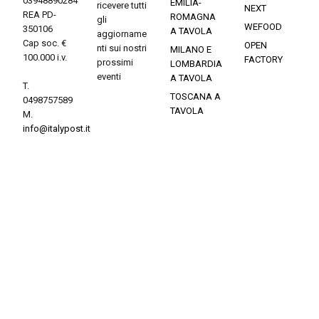
03948890284
EMILIA-
ricevere tutti
NEXT
REA PD-
ROMAGNA
gli
WEFOOD
350106
A TAVOLA
aggiorname
Cap soc. €
OPEN
nti sui nostri
MILANO E
100.000 i.v.
FACTORY
prossimi
LOMBARDIA
eventi
A TAVOLA
T.
TOSCANA A
0498757589
TAVOLA
M.
info@italypost.it